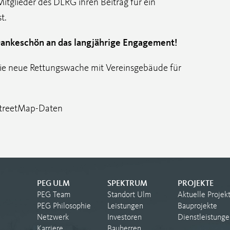
Mitglieder des DLRG ihren Beitrag für ein
t.
Dankeschön an das langjährige Engagement!
ie neue Rettungswache mit Vereinsgebäude für
nStreetMap-Daten
PEG ULM
SPEKTRUM
PROJEKTE
PEG Team
Standort Ulm
Aktuelle Projek
PEG Philosophie
Leistungen
Bauprojekte
Netzwerk
Investoren
Dienstleistunge
Karriere
Bauherren