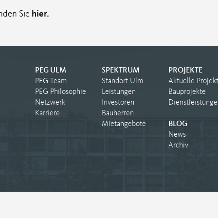
nden Sie
hier
.
PEG ULM
SPEKTRUM
PROJEKTE
PEG Team
Standort Ulm
Aktuelle Projek
PEG Philosophie
Leistungen
Bauprojekte
Netzwerk
Investoren
Dienstleistunge
Karriere
Bauherren
Mietangebote
BLOG
News
Archiv