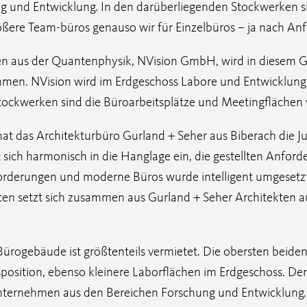
g und Entwicklung. In den darüberliegenden Stockwerken s
größere Team-büros genauso wir für Einzelbüros – ja nach An
en aus der Quantenphysik, NVision GmbH, wird in diesem 
hmen. NVision wird im Erdgeschoss Labore und Entwicklungs
tockwerken sind die Büroarbeitsplätze und Meetingflächen
hat das Architekturbüro Gurland + Seher aus Biberach die J
 sich harmonisch in die Hanglage ein, die gestellten Anford
orderungen und moderne Büros wurde intelligent umgesetz
en setzt sich zusammen aus Gurland + Seher Architekten 
rogebäude ist größtenteils vermietet. Die obersten beiden 
osition, ebenso kleinere Laborflächen im Erdgeschoss. Der 
Unternehmen aus den Bereichen Forschung und Entwicklung.